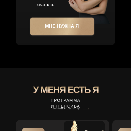
хватало.
МНЕ НУЖНА Я
У МЕНЯ ЕСТЬ Я
ПРОГРАММА
ИНТЕНСИВА
листай в сторону